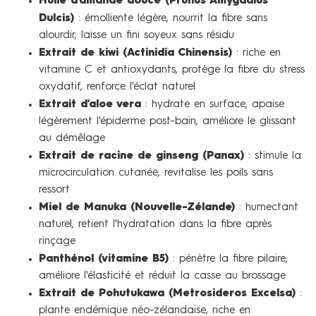
Huile d'amande douce (Prunus Amygdalus
Dulcis)
: émolliente légère, nourrit la fibre sans
alourdir, laisse un fini soyeux sans résidu
Extrait de kiwi (Actinidia Chinensis)
: riche en
vitamine C et antioxydants, protège la fibre du stress
oxydatif, renforce l'éclat naturel
Extrait d'aloe vera
: hydrate en surface, apaise
légèrement l'épiderme post-bain, améliore le glissant
au démêlage
Extrait de racine de ginseng (Panax)
: stimule la
microcirculation cutanée, revitalise les poils sans
ressort
Miel de Manuka (Nouvelle-Zélande)
: humectant
naturel, retient l'hydratation dans la fibre après
rinçage
Panthénol (vitamine B5)
: pénètre la fibre pilaire,
améliore l'élasticité et réduit la casse au brossage
Extrait de Pohutukawa (Metrosideros Excelsa)
:
plante endémique néo-zélandaise, riche en