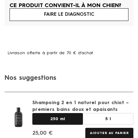
CE PRODUIT CONVIENT-IL À MON CHIEN?
FAIRE LE DIAGNOSTIC
Livraison offerte à partir de 70 € d'achat
Un produit offert dès 75 € d'achat
Nos suggestions
Votre chien est unique, sa peau aussi: Trouvez sa routine
Shampoing 2 en 1 naturel pour chiot –
premiers bains doux et apaisants
250 ml
5 l
25,00
€
AJOUTER AU PANIER