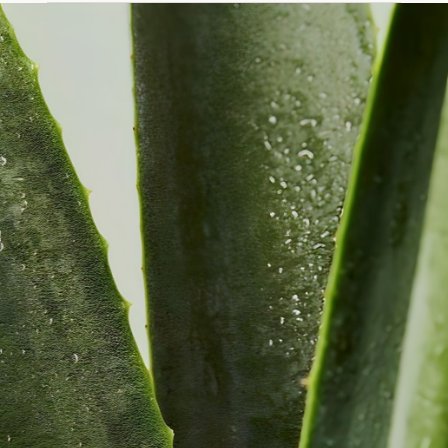
léger — sans huile d’argan ni rose musquée —
Oui, la formule est adaptée à un usage
et est conçu pour les pelages simples qui
régulier. Le béhentrimonium méthosulfate
ont besoin d’hydratation sans apport lipidique
d’origine végétale ne provoque pas
intensif. Le
Nourishing Conditioner
est plus
d’accumulation sur le poil contrairement aux
riche et pénétrant, formulé pour les doubles
silicones, ce qui le rend compatible avec une
fourrures et pelages denses.
utilisation fréquente.