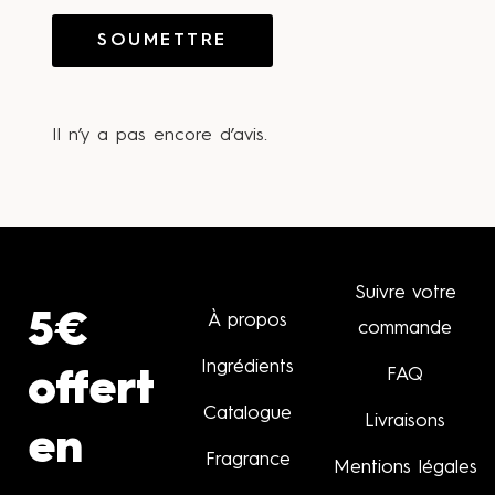
Il n’y a pas encore d’avis.
Suivre votre
5€
À propos
commande
Ingrédients
FAQ
offert
Catalogue
Livraisons
en
Fragrance
Mentions légales