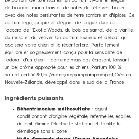
Le parfum de luxe No.1 est un parfum vivant et élégant
de bouquet marin frais et de notes de tête vert boisée
avec des notes persistantes de terre sombre et d'épices. Ce
parfum léger, propre et élégant de longue duré est
l'accord de l’Exotic Woods, du bois de santal, de la vanille,
du musc et du vétiver. Un parfum luxueux et délicat qui
apaisera votre chien et le réconfortera. Parfaitement
équilibré et soigneusement conçu pour la sensibilité de
l'odorat d'un chien - parfumé mais pas écrasant, laissant
un bel arôme approprié pour les chiens. Parfum 100 %
naturel certifié.&lt;br /&amp;amp;amp;amp;amp;gt;Crée en
Nouvelle-Zélande, développé dans le sud de la France
Ingrédients puissants
Béhentrimonium méthosulfate
: agent
conditionnant d'origine végétale, referme les écailles
du poil, élimine l'électricité statique et facilite le
démêlage sans silicone