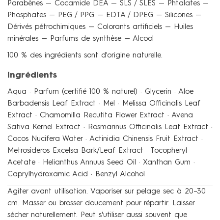
Parabènes — Cocamide DEA — SLS / SLES — Phtalates —
Phosphates — PEG / PPG — EDTA / DPEG — Silicones —
Dérivés pétrochimiques — Colorants artificiels — Huiles
minérales — Parfums de synthèse — Alcool
100 % des ingrédients sont d'origine naturelle.
Ingrédients
Aqua · Parfum (certifié 100 % naturel) · Glycerin · Aloe
Barbadensis Leaf Extract · Mel · Melissa Officinalis Leaf
Extract · Chamomilla Recutita Flower Extract · Avena
Sativa Kernel Extract · Rosmarinus Officinalis Leaf Extract ·
Cocos Nucifera Water · Actinidia Chinensis Fruit Extract ·
Metrosideros Excelsa Bark/Leaf Extract · Tocopheryl
Acetate · Helianthus Annuus Seed Oil · Xanthan Gum ·
Caprylhydroxamic Acid · Benzyl Alcohol
Agiter avant utilisation. Vaporiser sur pelage sec à 20–30
cm. Masser ou brosser doucement pour répartir. Laisser
sécher naturellement. Peut s'utiliser aussi souvent que