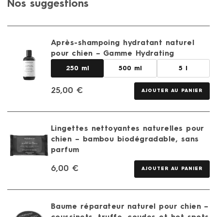
Nos suggestions
Votre chien est unique, sa peau aussi: Trouvez sa routine
Après-shampoing hydratant naturel
pour chien – Gamme Hydrating
250 ml
500 ml
5 l
25,00
€
AJOUTER AU PANIER
Lingettes nettoyantes naturelles pour
chien – bambou biodégradable, sans
parfum
6,00
€
AJOUTER AU PANIER
Baume réparateur naturel pour chien –