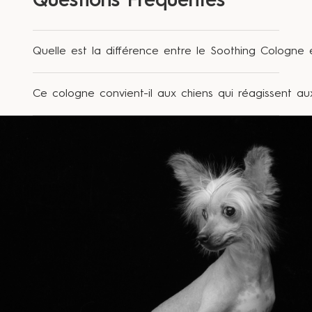
Questions Fréquentes
Quelle est la différence entre le Soothing Cologne 
Le Soothing Cologne est un soin de finition
Ce cologne convient-il aux chiens qui réagissent au
parfumé, conçu pour prolonger l’effet
apaisant du bain sur les peaux sensibles sans
Le Parfum N°3 est certifié 100 % naturel et
pathologie déclarée. Le
Dermal Relief Topical
calibré pour la sensibilité olfactive du chien.
Spray
est une formule ciblée sans parfum,
Pour les chiens présentant des réactions aux
conçue pour une application directe sur les
composés aromatiques même naturels, la
zones irritées, allergiques ou en crise. Les
Mousse Nettoyante Hypoallergénique ou le
deux sont complémentaires dans une routine
Dermal Relief Topical Spray (sans parfum)
Soothing complète.
sont plus indiqués.