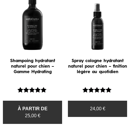
Shampoing hydratant
Spray cologne hydratant
naturel pour chien –
naturel pour chien – finition
Gamme Hydrating
légère au quotidien
Note
Note
5.00
5.00
À PARTIR DE
24,00
€
sur 5
sur 5
25,00
€