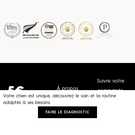
Suivre votre
5€
À propos
commande
Votre chien est unique, découvrez le soin et la routine
Ingrédients
adaptés à ses besoins
FAQ
offert
FAIRE LE DIAGNOSTIC
Catalogue
Livraisons
en
Fragrance
Mentions légales