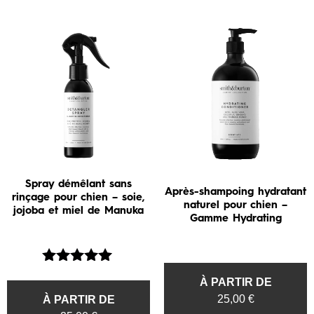
Spray démêlant sans
Après-shampoing hydratant
rinçage pour chien – soie,
naturel pour chien –
jojoba et miel de Manuka
Gamme Hydrating
Note
À PARTIR DE
5.00
25,00
€
À PARTIR DE
sur 5