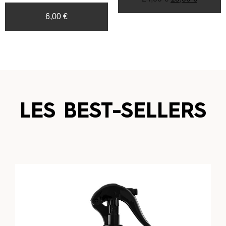
5.00
6,00
€
sur 5
LES BEST-SELLERS