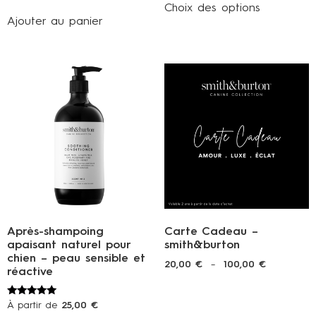
sur 5
Choix des options
Ajouter au panier
Après-shampoing
Carte Cadeau –
apaisant naturel pour
smith&burton
chien – peau sensible et
20,00
€
–
100,00
€
réactive
Note
À partir de
25,00
€
5.00