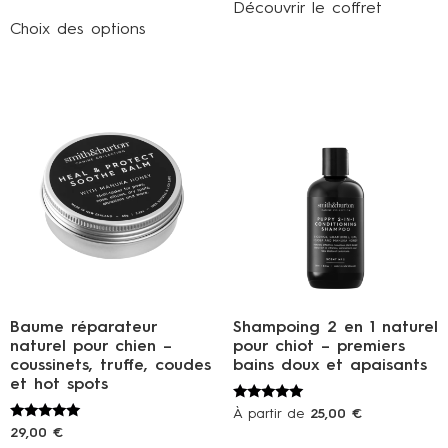
sur 5
Découvrir le coffret
Choix des options
Baume réparateur
Shampoing 2 en 1 naturel
naturel pour chien –
pour chiot – premiers
coussinets, truffe, coudes
bains doux et apaisants
et hot spots
Note
À partir de
25,00
€
5.00
Note
29,00
€
sur 5
5.00