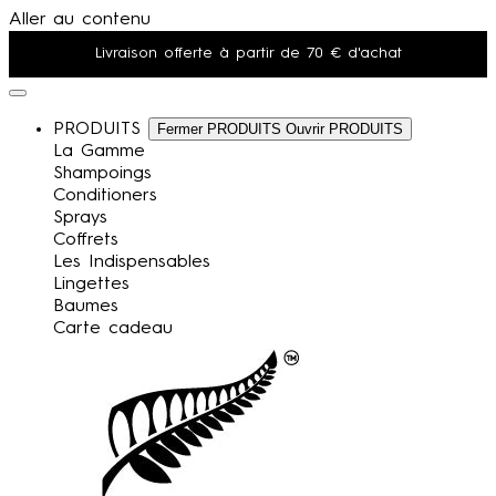
Aller au contenu
Livraison offerte à partir de 70 € d'achat
Un produit offert dès 75 € d'achat
PRODUITS
Fermer PRODUITS
Ouvrir PRODUITS
Votre chien est unique, sa peau aussi: Trouvez sa routine
La Gamme
Shampoings
Conditioners
Sprays
Coffrets
Les Indispensables
Lingettes
Baumes
Carte cadeau