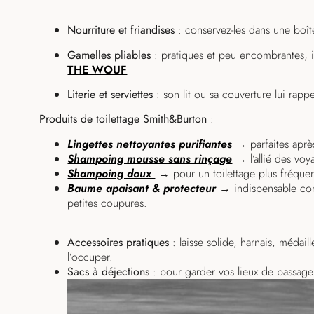
Nourriture et friandises
: conservez-les dans une boît
Gamelles pliables
: pratiques et peu encombrantes, i
THE WOUF
Literie et serviettes
: son lit ou sa couverture lui rappe
Produits de toilettage Smith&Burton
:
Lingettes nettoyantes purifiantes
→ parfaites aprè
Shampoing mousse sans rinçage
→ l’allié des voy
Shampoing doux
→ pour un toilettage plus fréquen
Baume apaisant & protecteur
→ indispensable cont
petites coupures.
Accessoires pratiques
: laisse solide, harnais, médail
l’occuper.
Sacs à déjections
: pour garder vos lieux de passage