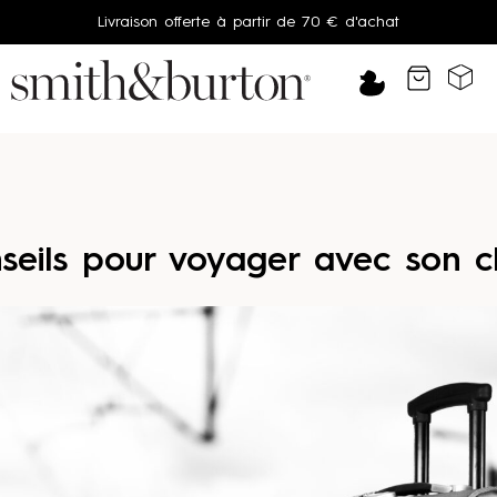
Livraison offerte à partir de 70 € d'achat
Un produit offert dès 75 € d'achat
Votre chien est unique, sa peau aussi: Trouvez sa routine
seils pour voyager avec son c